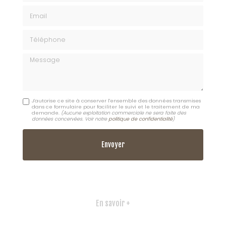
Email
Téléphone
Message
J'autorise ce site à conserver l'ensemble des données transmises
dans ce formulaire pour faciliter le suivi et le traitement de ma
demande.
(Aucune exploitation commerciale ne sera faite des
données concervées. Voir notre
politique de confidentialité
)
En savoir +