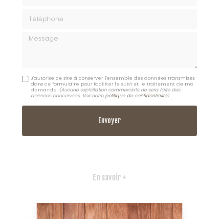
Téléphone
Message
J'autorise ce site à conserver l'ensemble des données transmises
dans ce formulaire pour faciliter le suivi et le traitement de ma
demande.
(Aucune exploitation commerciale ne sera faite des
données concervées. Voir notre
politique de confidentialité
)
En savoir +