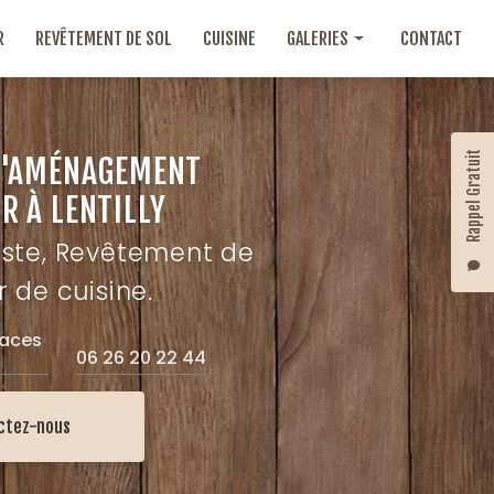
R
REVÊTEMENT DE SOL
CUISINE
GALERIES
CONTACT
Aménagement intérieur
Revêtement de sol
Rappel Gratuit
D'AMÉNAGEMENT
Cuisine
R À LENTILLY
iste, Revêtement de
r de cuisine.
laces
06 26 20 22 44
ctez-nous