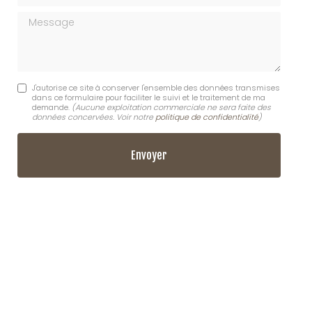
Message
J'autorise ce site à conserver l'ensemble des données transmises
dans ce formulaire pour faciliter le suivi et le traitement de ma
demande.
(Aucune exploitation commerciale ne sera faite des
données concervées. Voir notre
politique de confidentialité
)