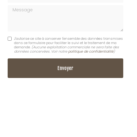
Message
J'autorise ce site à conserver l'ensemble des données transmises
dans ce formulaire pour faciliter le suivi et le traitement de ma
demande.
(Aucune exploitation commerciale ne sera faite des
données concervées. Voir notre
politique de confidentialité
)