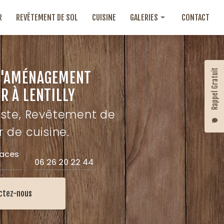
R
REVÊTEMENT DE SOL
CUISINE
GALERIES
CONTACT
Aménagement intérieur
Revêtement de sol
Rappel Gratuit
D'AMÉNAGEMENT
Cuisine
R À LENTILLY
iste, Revêtement de
r de cuisine.
laces
06 26 20 22 44
ctez-nous