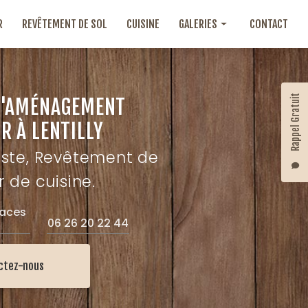
R
REVÊTEMENT DE SOL
CUISINE
GALERIES
CONTACT
Aménagement intérieur
Revêtement de sol
Rappel Gratuit
D'AMÉNAGEMENT
Cuisine
R À LENTILLY
iste, Revêtement de
r de cuisine.
laces
06 26 20 22 44
ctez-nous