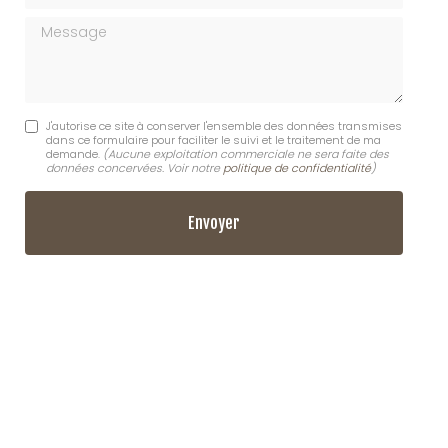
Message
J'autorise ce site à conserver l'ensemble des données transmises
dans ce formulaire pour faciliter le suivi et le traitement de ma
demande.
(Aucune exploitation commerciale ne sera faite des
données concervées. Voir notre
politique de confidentialité
)